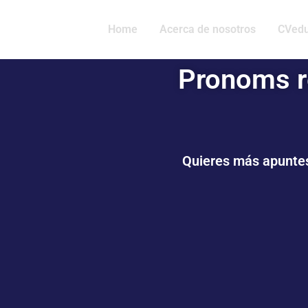
Home
Acerca de nosotros
CVedu
Pronoms re
Quieres más apunte